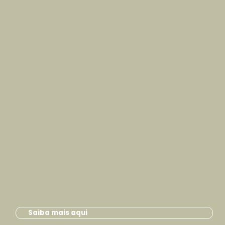
Saiba mais aqui